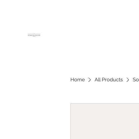
DOMA SYSTEM SRL
Impianti Elettrici e di Sicurezza
Home
All Products
So